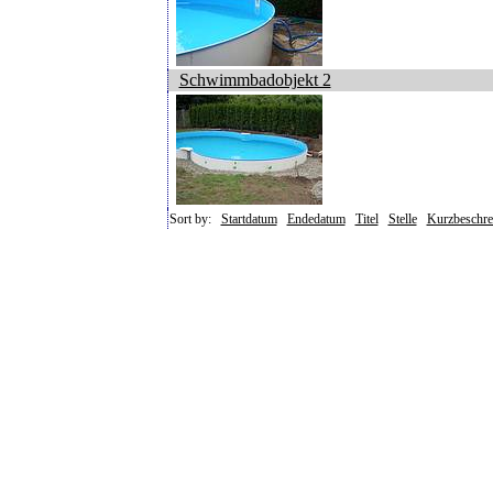
Schwimmbadobjekt 2
Sort by:
Startdatum
Endedatum
Titel
Stelle
Kurzbeschre